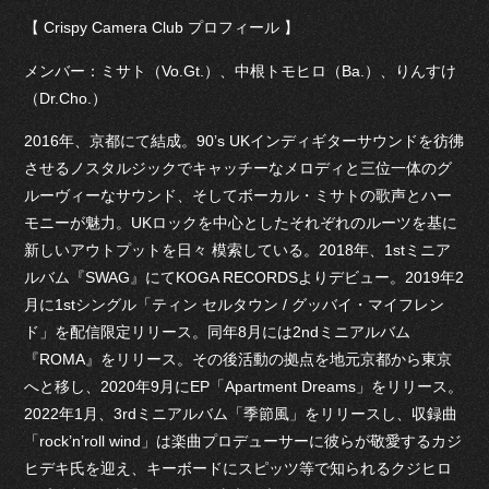
【 Crispy Camera Club プロフィール 】
メンバー：ミサト（Vo.Gt.）、中根トモヒロ（Ba.）、りんすけ
（Dr.Cho.）
2016年、京都にて結成。90’s UKインディギターサウンドを彷彿
させるノスタルジックでキャッチーなメロディと三位一体のグ
ルーヴィーなサウンド、そしてボーカル・ミサトの歌声とハー
モニーが魅力。UKロックを中心としたそれぞれのルーツを基に
新しいアウトプットを日々 模索している。2018年、1stミニア
ルバム『SWAG』にてKOGA RECORDSよりデビュー。2019年2
月に1stシングル「ティン セルタウン / グッバイ・マイフレン
ド」を配信限定リリース。同年8月には2ndミニアルバム
『ROMA』をリリース。その後活動の拠点を地元京都から東京
へと移し、2020年9月にEP「Apartment Dreams」をリリース。
2022年1月、3rdミニアルバム「季節風」をリリースし、収録曲
「rock’n’roll wind」は楽曲プロデューサーに彼らが敬愛するカジ
ヒデキ氏を迎え、キーボードにスピッツ等で知られるクジヒロ