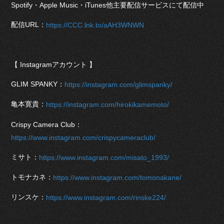
Spotify・Apple Music・iTunes他主要配信サービスにて配信中
配信URL：
https://CCC.lnk.to/aAH3WNWN
【 Instagramアカウント 】
GLIM SPANKY：
https://instagram.com/glimspanky/
亀本寛貴：
https://instagram.com/hirokikamemoto/
Crispy Camera Club：
https://www.instagram.com/crispycameraclub/
ミサト：
https://www.instagram.com/misato_1993/
トモナカネ：
https://www.instagram.com/tomonakane/
リンスケ：
https://www.instagram.com/rinske224/