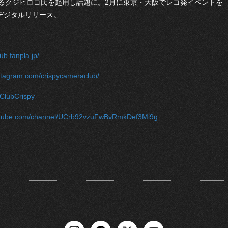
るクジヒロコ氏を起用し話題に。2月に東京・大阪でレコ発イベントを
をデジタルリリース。
ub.fanpla.jp/
nstagram.com/crispycameraclub/
m/ClubCrispy
outube.com/channel/UCrb92vzuFwBvRmkDef3Mi9g