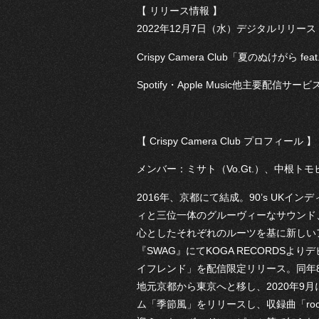
【 リリース情報 】
2022年12月7日（水）デジタルリリース
Crispy Camera Club「夏のぬけがら fe
Spotify・Apple Music他主要配信サ
【 Crispy Camera Club プロフィール 】
メンバー：ミサト（Vo.Gt.）、中根トモヒ
2016年、京都にて結成。90’s UK
ィと三位一体のグルーヴィーなサウンド
心としたそれぞれのルーツを基に新しいア
『SWAG』にてKOGA RECORDSより
イフレンド」を配信限定リリース。同年8
地元京都から東京へと移し、2020年9月にEP
ム「季節風」をリリースし、収録曲「rock