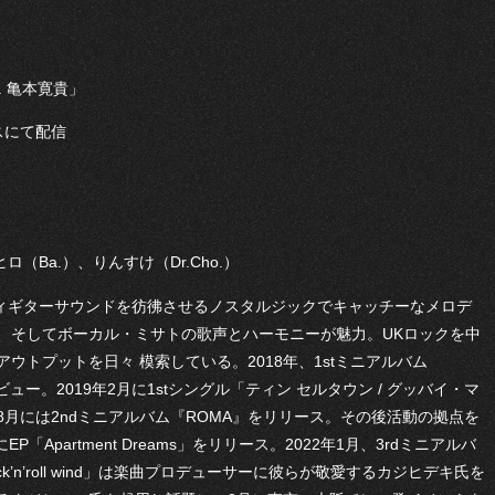
at. 亀本寛貴」
ービスにて配信
ロ（Ba.）、りんすけ（Dr.Cho.）
インディギターサウンドを彷彿させるノスタルジックでキャッチーなメロデ
、そしてボーカル・ミサトの歌声とハーモニーが魅力。UKロックを中
ウトプットを日々 模索している。2018年、1stミニアルバム
デビュー。2019年2月に1stシングル「ティン セルタウン / グッバイ・マ
月には2ndミニアルバム『ROMA』をリリース。その後活動の拠点を
「Apartment Dreams」をリリース。2022年1月、3rdミニアルバ
’n’roll wind」は楽曲プロデューサーに彼らが敬愛するカジヒデキ氏を