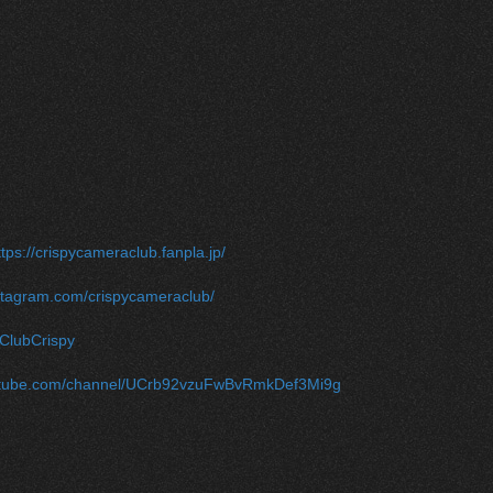
ttps://crispycameraclub.fanpla.jp/
nstagram.com/crispycameraclub/
m/ClubCrispy
outube.com/channel/UCrb92vzuFwBvRmkDef3Mi9g