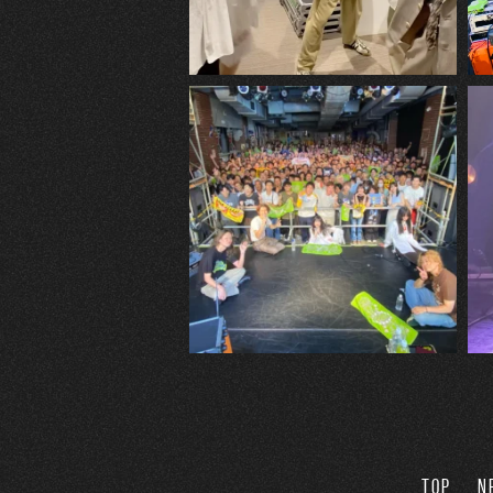
TOP
N