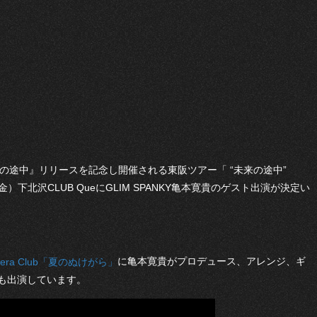
lbum『未来の途中』リリースを記念し開催される東阪ツアー「 “未来の途中”
日（金）下北沢CLUB QueにGLIM SPANKY亀本寛貴のゲスト出演が決定い
に亀本寛貴がプロデュース、アレンジ、ギ
amera Club「夏のぬけがら」
も出演しています。