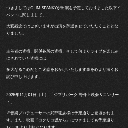
つきましてはGLIM SPANKYが出演を予定しておりました以下イ
ベントに関しまして、
大変残念ではございますが出演を辞退させていただくこととな
りました。
主催者の皆様、関係各所の皆様、そして何よりライブを楽しみ
にされていた皆様には、
多大なるご心配とご迷惑をおかけいたします事を心より深くお
詫び申し上げます。
2025年11月01日（土） 「ジブリパーク 野外上映会＆コンサー
ト」
※音楽プロデューサーの武部聡志様は予定通りご登壇されま
す。また、映画『コクリコ坂から』につきましても予定通り
17：30より上映となります。