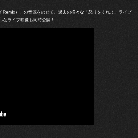
ORY Remix）」の音源をのせて、過去の様々な「怒りをくれよ」ライブ
ルなライブ映像も同時公開！