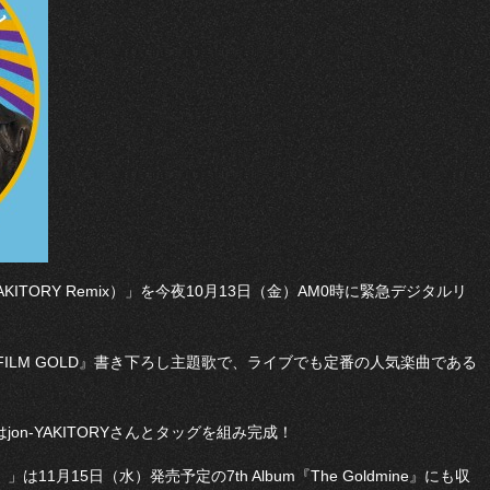
-YAKITORY Remix）」を今夜10月13日（金）AM0時に緊急デジタルリ
CE FILM GOLD』書き下ろし主題歌で、ライブでも定番の人気楽曲である
品はjon-YAKITORYさんとタッグを組み完成！
x）」は11月15日（水）発売予定の7th Album『The Goldmine』にも収