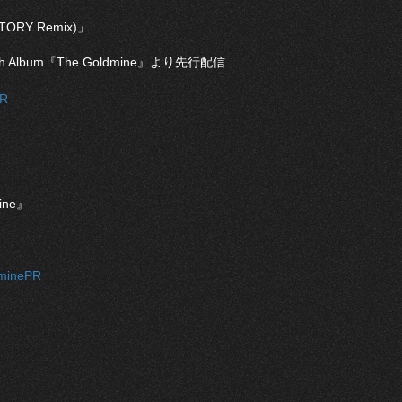
TORY Remix)」
lbum『The Goldmine』より先行配信
PR
ine』
ldminePR