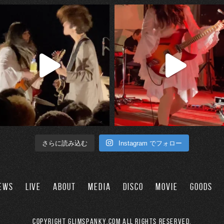
Instagram でフォロー
さらに読み込む
EWS
LIVE
ABOUT
MEDIA
DISCO
MOVIE
GOODS
Copyright GLIMSPANKY.COM All Rights Reserved.