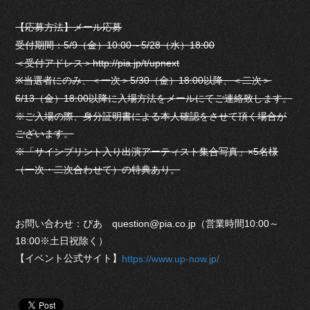
【応募方法】メール応募
受付期間：5/9（金）10:00～5/28（水）18:00
＜受付アドレス＞http://pia.jp/t/upnext
※当選者にのみ、＜一次＞5/30（金）18:00以降、＜二次＞
6/13（金）18:00以降に入場方法をメールにてご連絡致します。
※ご入場の際、身分証明書による本人確認をさせて頂く場合が
ございます。
※「サインプリント入り出演アーティスト集合写真」×5名様
（一次・二次合わせて）の特典あり。
お問い合わせ：ぴあ question@pia.co.jp（営業時間10:00～
18:00※土日祝除く）
【イベント公式サイト】
https://www.up-now.jp/