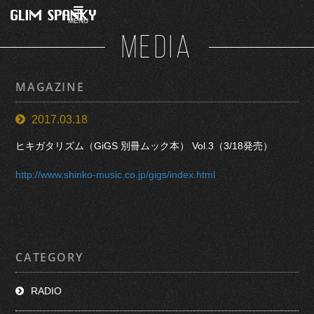
MENU
MEDIA
MAGAZINE
2017.03.18
ヒキガタリズム（GiGS 別冊ムック本） Vol.3（3/18発売）
http://www.shinko-music.co.jp/gigs/index.html
CATEGORY
RADIO