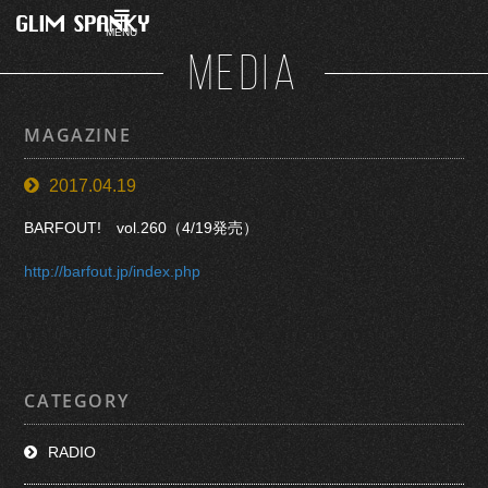
MENU
MEDIA
MAGAZINE
2017.04.19
BARFOUT!
vol.260（4/19発売
）
http://barfout.jp/index.php
CATEGORY
RADIO