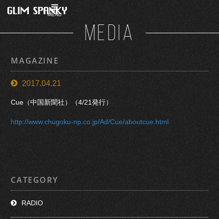
MENU
MEDIA
MAGAZINE
2017.04.21
Cue（中国新聞社）
（4/21発行
）
http://www.chugoku-np.co.jp/Ad/Cue/aboutcue.html
CATEGORY
RADIO