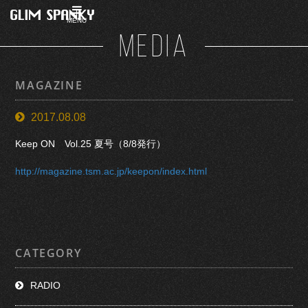
MENU
MEDIA
MAGAZINE
2017.08.08
Keep ON Vol.25 夏号（8/8発行
）
http://magazine.tsm.ac.jp/keepon/index.html
CATEGORY
RADIO