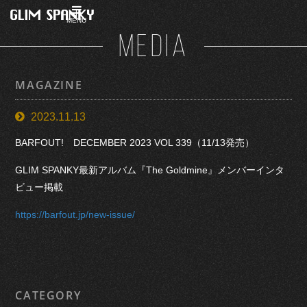
MENU
MEDIA
MAGAZINE
2023.11.13
BARFOUT! DECEMBER 2023 VOL 339（11/13発売）
GLIM SPANKY最新アルバム『The Goldmine』メンバーインタ
ビュー掲載
https://barfout.jp/new-issue/
CATEGORY