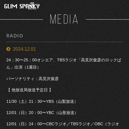
MENU
MEDIA
RADIO
2024.12.01
24：30〜25：00オンエア、TBSラジオ「高見沢俊彦のロックば
ん」出演（1週目）
パーソナリティ：高見沢俊彦
【 他放送局放送予定日 】
11/30（土）21：30〜YBS（山梨放送）
12/01（日）20：00〜YBC（山形放送）
12/01（日）24：00〜CBCラジオ／TBSラジオ／OBC（ラジオ