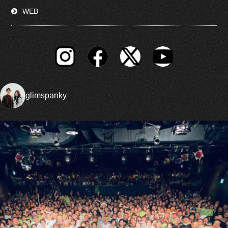
WEB
glimspanky