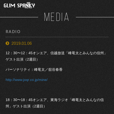
MENU
MEDIA
RADIO
2019.01.06
12：30〜12：45オンエア、信越放送「峰竜太とみんなの信州」
ゲスト出演（2週目）
パーソナリティ：峰竜太／舘谷春香
http://www.joqr.co.jp/mine/
18：30〜18：45オンエア、東海ラジオ「峰竜太とみんなの信
州」ゲスト出演（2週目）