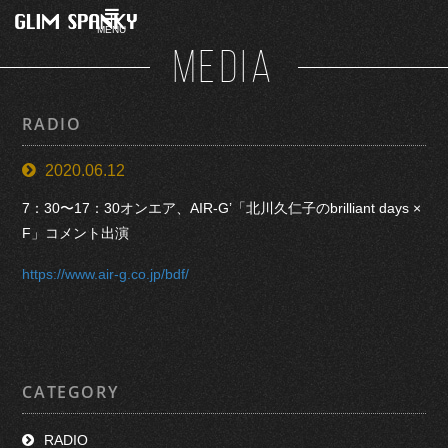
MENU
MEDIA
RADIO
2020.06.12
7：30〜17：30オンエア、AIR-G’「北川久仁子のbrilliant days ×
F」コメント出演
https://www.air-g.co.jp/bdf/
CATEGORY
RADIO