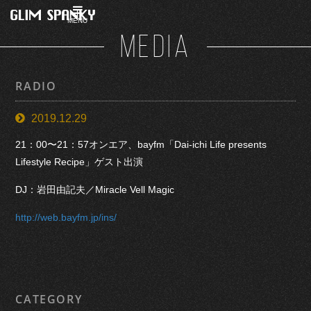
MENU
MEDIA
RADIO
2019.12.29
21：00〜21：57オンエア、bayfm「Dai-ichi Life presents
Lifestyle Recipe」ゲスト出演
DJ：岩田由記夫／Miracle Vell Magic
http://web.bayfm.jp/ins/
CATEGORY