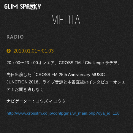
MENU
MEDIA
RADIO
2019.01.01〜01.03
20：00〜23：00オンエア、CROSS FM「Challenge ラヂヲ」
先日出演した「CROSS FM 25th Anniversary MUSIC
JUNCTION 2018」ライブ音源と本番直後のインタビューオンエ
ア！お聞き逃しなく！
ナビゲーター：コウズマ ユウタ
http://www.crossfm.co.jp/contpgms/w_main.php?oya_id=118