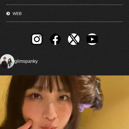
WEB
glimspanky