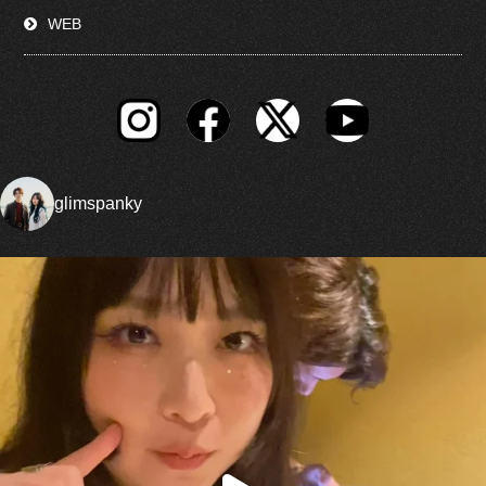
WEB
glimspanky