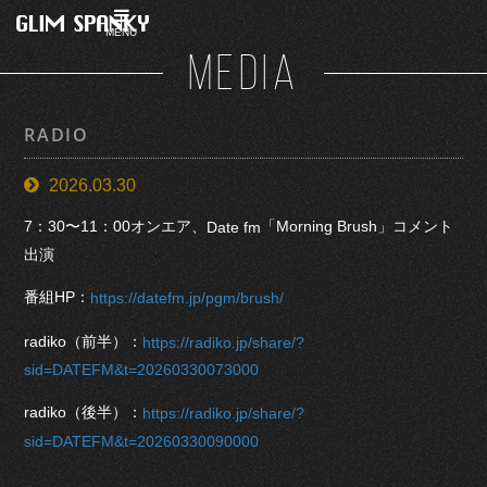
MENU
MEDIA
RADIO
2026.03.30
7：30〜11：00オンエア、
「Morning Brush」コメント
Date fm
出演
番組HP：
https://datefm.jp/pgm/brush/
radiko（前半）：
https://radiko.jp/share/?
sid=DATEFM&t=20260330073000
radiko（後半）：
https://radiko.jp/share/?
sid=DATEFM&t=20260330090000