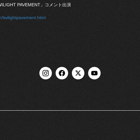
ILIGHT PAVEMENT」コメント出演
/twilightpavement.html