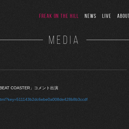
FREAK ON THE HILL
NEWS
LIVE
ABOU
MEDIA
BEAT COASTER」コメント出演
x.html?key=511143b2dc6ebe0a008de428b8b3ccdf