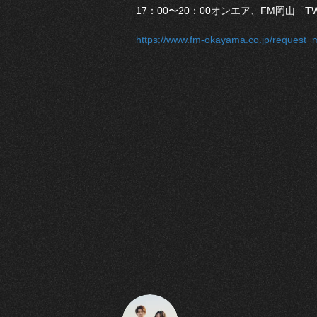
17：00〜20：00オンエア、FM岡山「TW
https://www.fm-okayama.co.jp/request_m