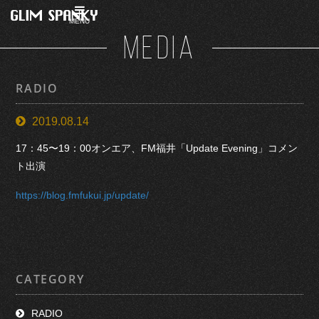
MENU
MEDIA
RADIO
2019.08.14
17：45〜19：00オンエア、FM福井「Update Evening」コメン
ト出演
https://blog.fmfukui.jp/update/
CATEGORY
RADIO