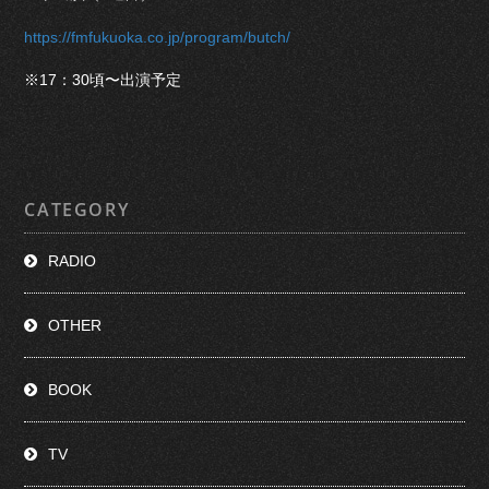
https://fmfukuoka.co.jp/program/butch/
※17：30頃〜出演予定
CATEGORY
RADIO
OTHER
BOOK
TV