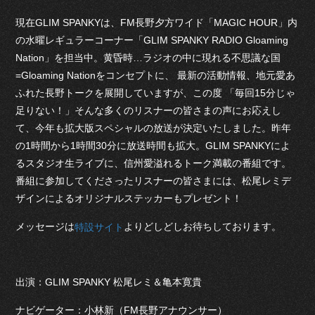
現在GLIM SPANKYは、FM長野夕方ワイド「MAGIC HOUR」内
の水曜レギュラーコーナー「GLIM SPANKY RADIO Gloaming
Nation」を担当中。黄昏時…ラジオの中に現れる不思議な国
=Gloaming Nationをコンセプトに、 最新の活動情報、地元愛あ
ふれた長野トークを展開していますが、この度 「毎回15分じゃ
足りない！」そんな多くのリスナーの皆さまの声にお応えし
て、今年も拡大版スペシャルの放送が決定いたしました。昨年
の1時間から1時間30分に放送時間も拡大。GLIM SPANKYによ
るスタジオ生ライブに、信州愛溢れるトーク満載の番組です。
番組に参加してくださったリスナーの皆さまには、松尾レミデ
ザインによるオリジナルステッカーもプレゼント！
メッセージは
よりどしどしお待ちしております。
特設サイト
出演：GLIM SPANKY 松尾レミ＆亀本寛貴
ナビゲーター：小林新（FM長野アナウンサー）