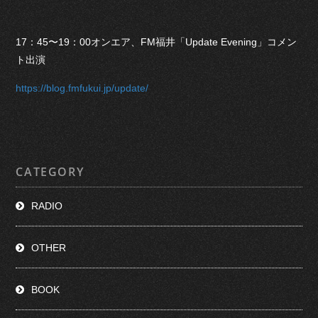
17：45〜19：00オンエア、FM福井「Update Evening」コメン
ト出演
https://blog.fmfukui.jp/update/
CATEGORY
RADIO
OTHER
BOOK