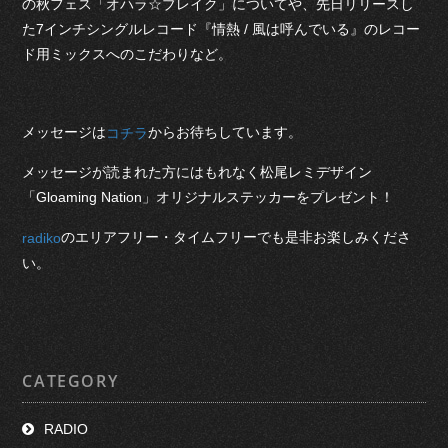
の秋フェス「オハラ☆ブレイク」についてや、先日リリースし
た7インチシングルレコード『情熱 / 風は呼んでいる』のレコー
ド用ミックスへのこだわりなど。
メッセージは
からお待ちしています。
コチラ
メッセージが読まれた方にはもれなく松尾レミデザイン
「Gloaming Nation」オリジナルステッカーをプレゼント！
のエリアフリー・タイムフリーでも是非お楽しみくださ
radiko
い。
CATEGORY
RADIO