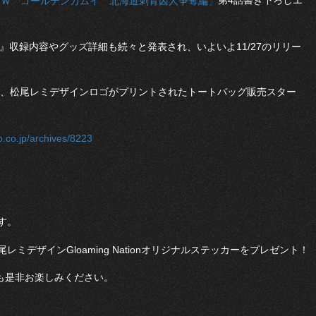
第4話書き下ろしエ
マＷ ゴールデンカムイ 北海道刺青囚人争奪編」
t Dudes』収録内容やグッズ詳細も続々と発表され、いよいよ11/27のリリー
200回記念、松尾レミデザインロゴがプリントされたトートバッグ販売スター
.co.jp/archives/8223
す。
デザインGloaming Nationオリジナルステッカーをプレゼント！
も是非お楽しみください。