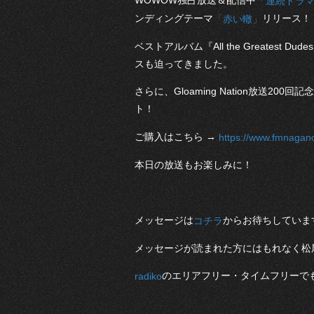
WOWOW独占放送＆配信中
「連続ドラ
ンディングテーマ
リリース！
「赤い轍」
ベストアルバム『All the Greates
スも迫ってきました。
さらに、Gloaming Nation放送
ト！
ご購入はこちら →
https://www.fmnagano
本日の放送もお楽しみに！
メッセージは
からお待ちしていま
コチラ
メッセージが読まれた方にはもれなく松尾レミ
のエリアフリー・タイムフリーで
radiko