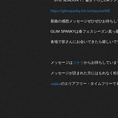
「BYD SEALION 7」書き下ろしC
https://glimspanky.lnk.to/impulseWE
新曲の感想メッセージぜひぜひお待ちし
GLIM SPANKYは春フェスシーズン
各地で皆さんにお会いできたら嬉しいで
メッセージは
からお待ちしていま
コチラ
メッセージが読まれた方にはもれなく松尾レミ
のエリアフリー・タイムフリーで
radiko