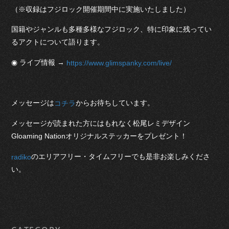
（※収録はフジロック開催期間中に実施いたしました）
国籍やジャンルも多種多様なフジロック、特に印象に残ってい
るアクトについて語ります。
◉ ライブ情報 →
https://www.glimspanky.com/live/
メッセージは
からお待ちしています。
コチラ
メッセージが読まれた方にはもれなく松尾レミデザイン
Gloaming Nationオリジナルステッカーをプレゼント！
のエリアフリー・タイムフリーでも是非お楽しみくださ
radiko
い。