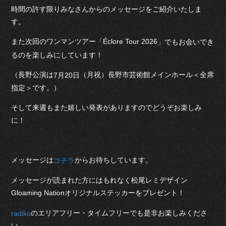
時間の許す限りみなさんからのメッセージをご紹介いたしま
す。
また次回のワンマンツアー
Éclore Tour 2026
「
」でもお会いでき
るのを楽しみにしています！
（長野公演は
（月祝）長野市芸術館メインホール＜全席
7月20日
指定＞です。）
そして来週もまた嬉しい発表がありますのでどうぞお楽しみ
に！
メッセージは
からお待ちしています。
コチラ
メッセージが読まれた方にはもれなく松尾レミデザイン
Gloaming Nationオリジナルステッカーをプレゼント！
のエリアフリー・タイムフリーでも是非お楽しみくださ
radiko
い。