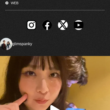
WEB
glimspanky