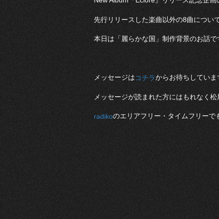
New Album『Éclore』リリース記念
先行リリースした楽曲以外の8曲につい
本日は「麗らかな国」制作背景のお話で
メッセージは
からお待ちしていま
コチラ
メッセージが読まれた方にはもれなく松尾レミ
のエリアフリー・タイムフリーで
radiko