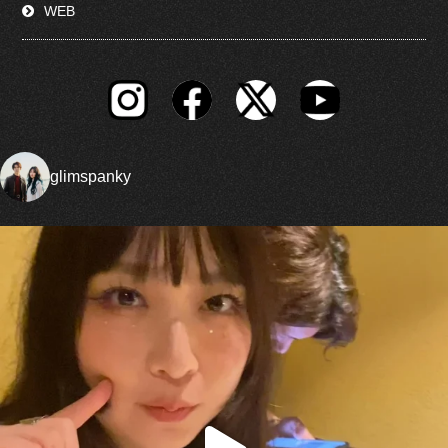
WEB
glimspanky