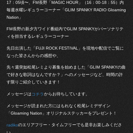
17：05頃〜、FM長野「MAGIC HOUR」（16：00-18：55）内
毎週水曜レギュラーコーナー「GLIM SPANKY RADIO Gloaming
Nation」
FM長野の新夕方ワイド番組内でGLIM SPANKYがパーソナリテ
ィを担当するレギュラーコーナー
先日出演した「FUJI ROCK FESTIVAL」を現地や配信でご覧に
なった皆さんからの感想や、
先々週突如松尾レミより募集を始めました「GLIM SPANKYの曲
で好きな歌詞はなんですか？」へのメッセージなど、時間の許
す限りご紹介していきます！
メッセージは
からお待ちしています。
コチラ
メッセージが読まれた方にはもれなく松尾レミデザイン
「Gloaming Nation」オリジナルステッカーをプレゼント！
のエリアフリー・タイムフリーでも是非お楽しみくださ
radiko
い。