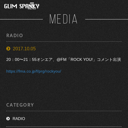
MENU
MEDIA
RADIO
2017.10.05
20：00〜21：55オンエア、@FM「ROCK YOU!」コメント出演
https://fma.co.jp/f/prg/rockyou/
CATEGORY
RADIO