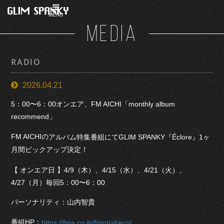
MENU
MEDIA
RADIO
2026.04.21
5：00〜6：00オンエア、FM AICHI「monthly album
recommend」
FM AICHIの
アルバム特集番組にてGLIM SPANKY『Éclore』1ヶ
月間ピックアップ決定！
【 オンエア日 】4/9（木）、4/15（水）、4/21（火）、
4/27（月）毎回5：00〜6：00
パーソナリティ：山内智貴
番組HP：
https://fma.co.jp/f/prg/alreco/