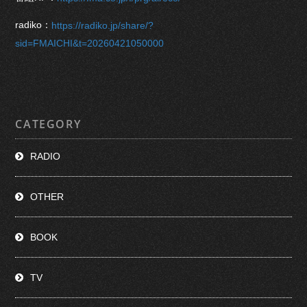
radiko：
https://radiko.jp/share/?
sid=FMAICHI&t=20260421050000
CATEGORY
RADIO
OTHER
BOOK
TV