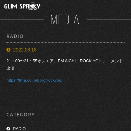
MENU
MEDIA
RADIO
2022.08.18
21：00〜21：55オンエア、FM AICHI「ROCK YOU!」コメント
出演
https://fma.co.jp/f/prg/rockyou/
CATEGORY
RADIO