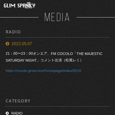
MENU
MEDIA
RADIO
2022.05.07
21：00〜23：00オンエア、
「
FM COCOLO
THE MAJESTIC
」コメント出演（松尾レミ）
SATURDAY NIGHT
https://cocolo.jp/service/homepage/index/6210
CATEGORY
RADIO