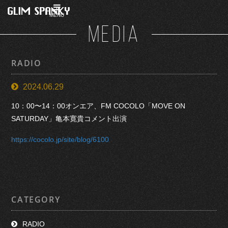
MENU
MEDIA
RADIO
2024.06.29
10：00〜14：00オンエア、FM COCOLO「MOVE ON
SATURDAY」亀本寛貴コメント出演
https://cocolo.jp/site/blog/6100
CATEGORY
RADIO