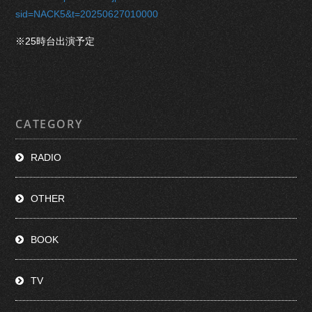
sid=NACK5&t=20250627010000
※25時台出演予定
CATEGORY
RADIO
OTHER
BOOK
TV