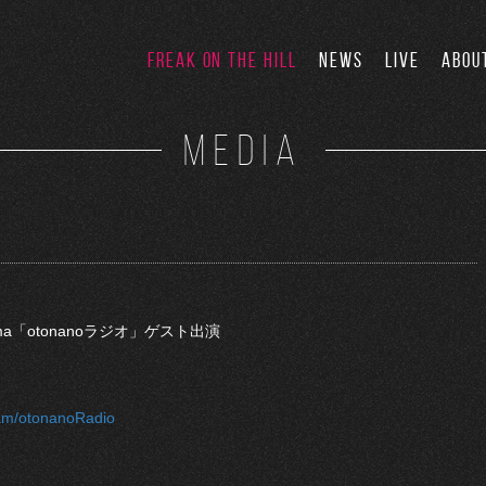
FREAK ON THE HILL
NEWS
LIVE
ABOU
MEDIA
ama「otonanoラジオ」ゲスト出演
ram/otonanoRadio