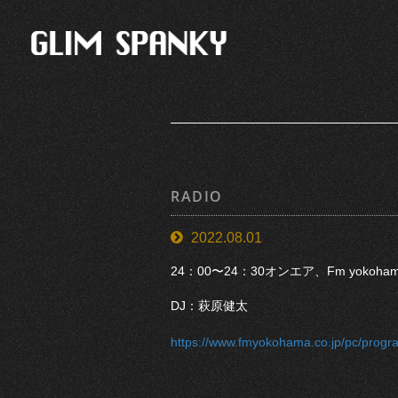
RADIO
2022.08.01
24：00〜24：30オンエア、Fm yokoh
DJ：萩原健太
https://www.fmyokohama.co.jp/pc/prog