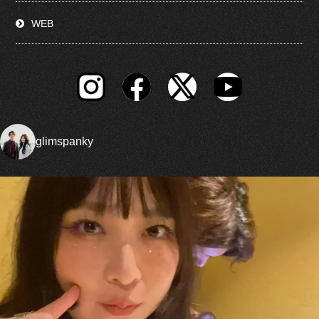
WEB
glimspanky