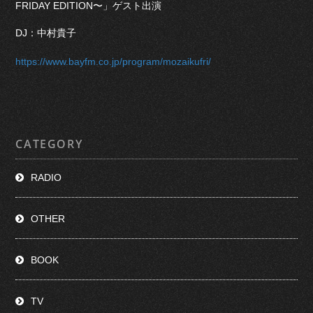
FRIDAY EDITION〜」ゲスト出演
DJ：中村貴子
https://www.bayfm.co.jp/program/mozaikufri/
CATEGORY
RADIO
OTHER
BOOK
TV