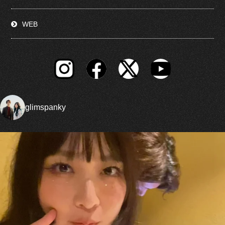
WEB
glimspanky