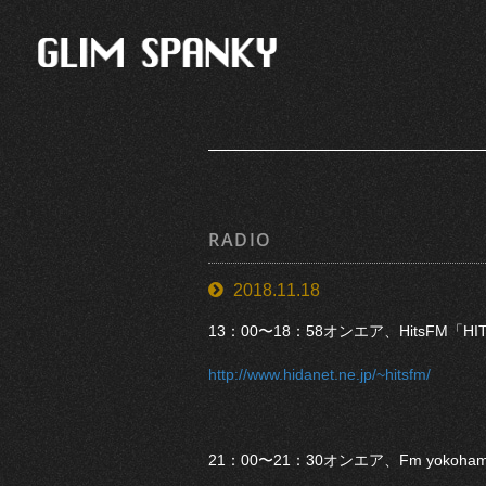
RADIO
2018.11.18
13：00〜18：58オンエア、HitsFM「HIT
http://www.hidanet.ne.jp/~hitsfm/
21：00〜21：30オンエア、Fm yo