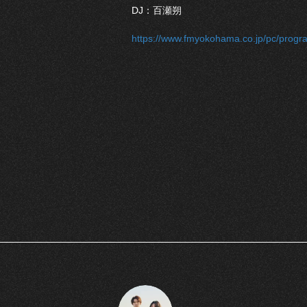
DJ：百瀬朔
https://www.fmyokohama.co.jp/pc/progr