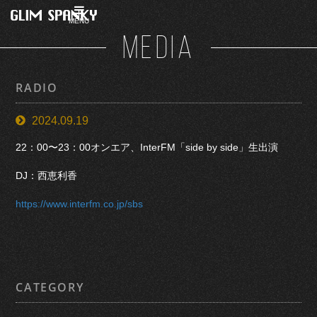
MENU
MEDIA
RADIO
2024.09.19
22：00〜23：00オンエア、InterFM「side by side」生出演
DJ：西恵利香
https://www.interfm.co.jp/sbs
CATEGORY