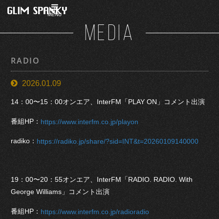
MENU
MEDIA
RADIO
2026.01.09
14：00〜15：00オンエア、InterFM「PLAY ON」コメント出演
番組HP：
https://www.interfm.co.jp/playon
radiko：
https://radiko.jp/share/?sid=INT&t=20260109140000
19：00〜20：55オンエア、InterFM「RADIO. RADIO. With
George Williams」コメント出演
番組HP：
https://www.interfm.co.jp/radioradio