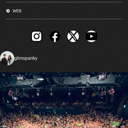
WEB
glimspanky