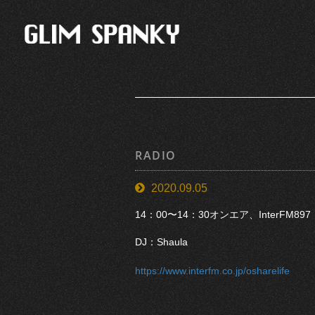
RADIO
2020.09.05
14：00〜14：30オンエア、InterFM897
DJ：Shaula
https://www.interfm.co.jp/osharelife