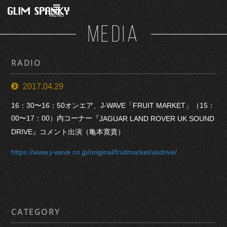
MENU
MEDIA
RADIO
2017.04.29
16：30〜16：50オンエア、J-WAVE「FRUIT MARKET」（15：
00〜17：00）内コーナー『
JAGUAR LAND ROVER UK SOUND
DRIVE』
コメント出演（亀本寛貴）
https://www.j-wave.co.jp/original/fruitmarket/ukdrive/
CATEGORY