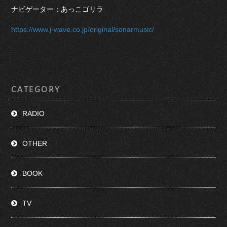
ナビゲーター：あっこゴリラ
https://www.j-wave.co.jp/original/sonarmusic/
CATEGORY
RADIO
OTHER
BOOK
TV