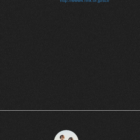
http://www4.nhk.or.jp/scf/