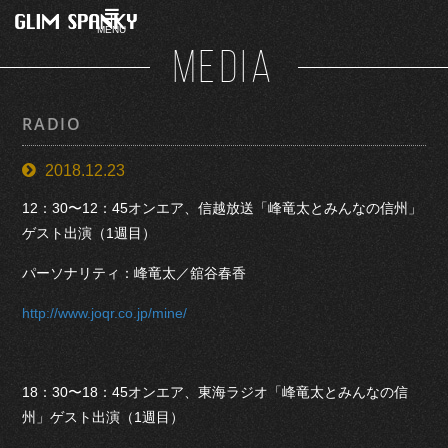
MENU
MEDIA
RADIO
2018.12.23
12：30〜12：45オンエア、信越放送「峰竜太とみんなの信州」
ゲスト出演（1週目）
パーソナリティ：峰竜太／舘谷春香
http://www.joqr.co.jp/mine/
18：30〜18：45オンエア、東海ラジオ「峰竜太とみんなの信
州」ゲスト出演（1週目）